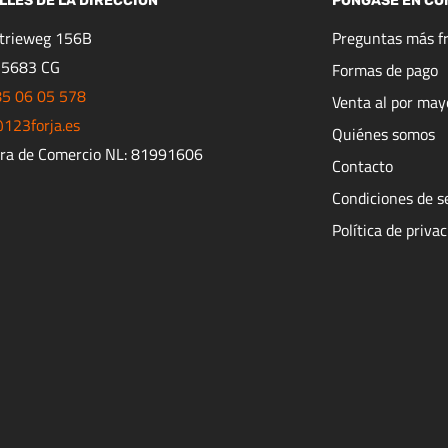
LLES DE LA DIRECCIÓN
PÓNGASE EN CO
strieweg 156B
Preguntas más f
 5683 CG
Formas de pago
85 06 05 578
Venta al por may
123forja.es
Quiénes somos
ra de Comercio NL: 81991606
Contacto
Condiciones de s
Política de priva