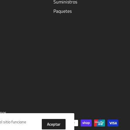
Suministros
Paquetes
mos
l sitio funcione
Aceptar