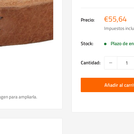
Precio
€55,64
Precio:
de
Impuestos inclu
venta
Stock:
Plazo de en
Cantidad:
Añadir al carri
agen para ampliarla.