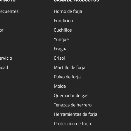
NTACTO
GAMA DE PRODUCTOS
recuentes
Horno de forja
Fundición
or
Cuchillos
Yunque
Fragua
ervicio
Crisol
cidad
Martillo de forja
Polvo de forja
Molde
Quemador de gas
Tenazas de herrero
Herramientas de forja
Protección de forja