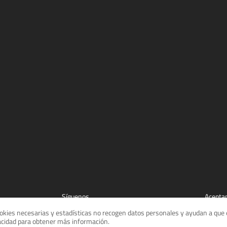
Síguenos
Acepta
cookies necesarias y estadísticas no recogen datos personales y ayudan a que e
vacidad para obtener más información.