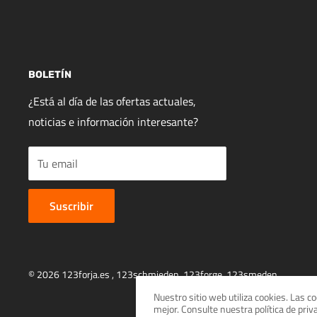
BOLETÍN
¿Está al día de las ofertas actuales,
noticias e información interesante?
Tu email
Suscribir
© 2026 123forja.es ,
123schmieden
,
123forge
,
123smeden
Nuestro sitio web utiliza cookies. Las 
mejor. Consulte nuestra política de pri