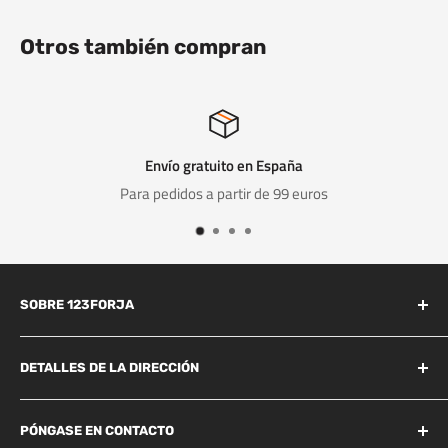
Otros también compran
ío gratuito en España
didos a partir de 99 euros
Ga
SOBRE 123FORJA
123forja tiene años de experiencia en el campo de la forja y la
fundición.
DETALLES DE LA DIRECCIÓN
Industrieweg 156B
También somos conocidos por la alta calidad a un precio
Best, 5683 CG
PÓNGASE EN CONTACTO
razonable y, por lo tanto, somos líderes en el mercado de la