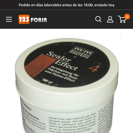
Ir
Pedido en días laborables antes de las 16:00, enviado hoy
directamente
0
123forja.es
al
contenido