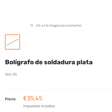
Clic en la imagen para aumentar
Bolígrafo de soldadura plata
SKU:
DS
Precio
€35,45
Precio:
de
Impuestos incluidos
venta