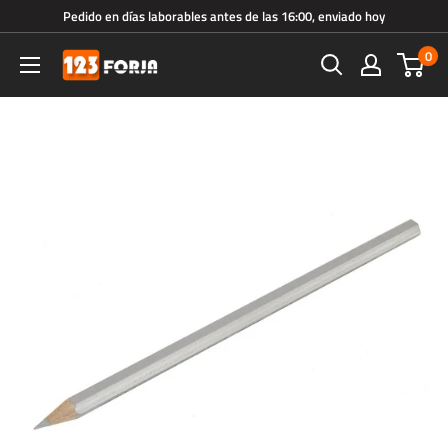
Ir
Pedido en días laborables antes de las 16:00, enviado hoy
directamente
0
123forja.es
al
contenido