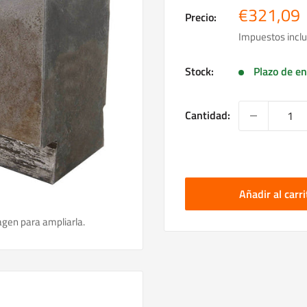
Precio
€321,09
Precio:
de
Impuestos inclu
venta
Stock:
Plazo de en
Cantidad:
Añadir al carri
agen para ampliarla.