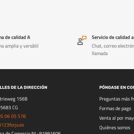
a de calidad A
Servicio de calidad a
a amplia y versátil
Chat, correo electrón
llamada
LLES DE LA DIRECCIÓN
PÓNGASE EN CO
strieweg 156B
Preguntas más f
 5683 CG
Formas de pago
85 06 05 578
Venta al por may
123forja.es
Quiénes somos
ra de Comercio NL: 81991606