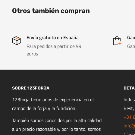
Otros también compran
Envío gratuito en España
Gam
Para pedidos a partir de 99
Gam
euros
SOBRE 123FORJA
DETA
123forja tiene años de experiencia en el
Indu
campo de la forja y la fundición.
Best,
+31 
También somos conocidos por la alta calidad
info@
a un precio razonable y, por lo tanto, somos
Cáma