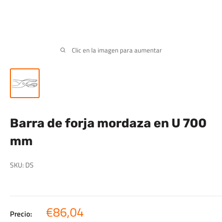
Clic en la imagen para aumentar
Barra de forja mordaza en U 700
mm
SKU:
DS
Precio
€86,04
Precio: