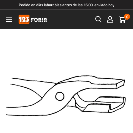
Ir
Pedido en días laborables antes de las 16:00, enviado hoy
directamente
0
123forja.es
al
contenido