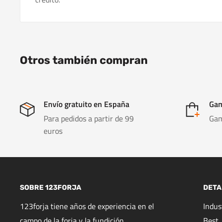
Otros también compran
Envío gratuito en España
Gam
Para pedidos a partir de 99
Gam
euros
SOBRE 123FORJA
DETA
123forja tiene años de experiencia en el
Indu
campo de la forja y la fundición.
Best,