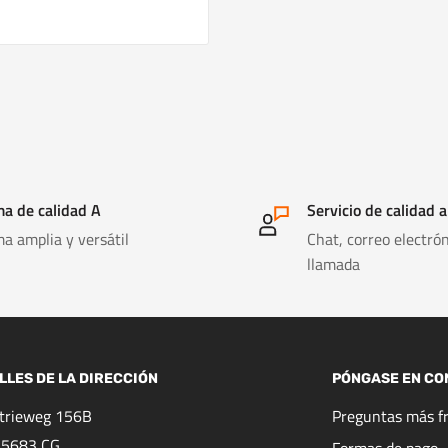
a de calidad A
Servicio de calidad a
a amplia y versátil
Chat, correo electrón
llamada
LLES DE LA DIRECCIÓN
PÓNGASE EN CO
strieweg 156B
Preguntas más f
 5683 CG
Formas de pago