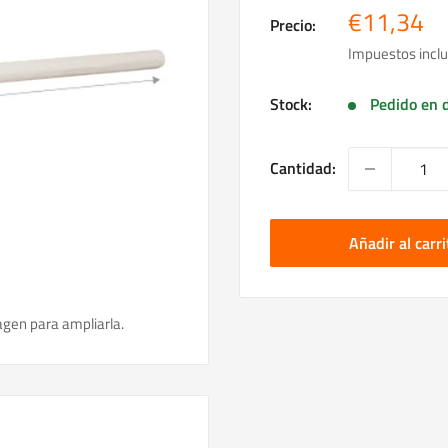
Precio
€11,34
Precio:
de
Impuestos inclu
venta
Stock:
Pedido en d
Cantidad:
Añadir al carri
agen para ampliarla.