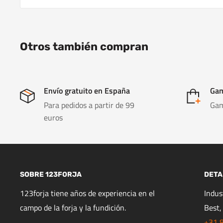
Otros también compran
Envío gratuito en España
Gam
Para pedidos a partir de 99
Gam
euros
SOBRE 123FORJA
DETA
123forja tiene años de experiencia en el
Indu
campo de la forja y la fundición.
Best,
+31 