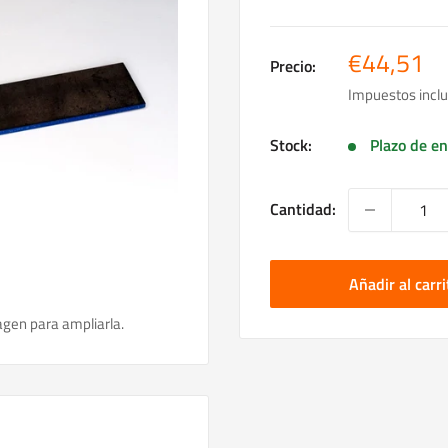
Precio
€44,51
Precio:
de
Impuestos inclu
venta
Stock:
Plazo de en
Cantidad:
Añadir al carri
agen para ampliarla.