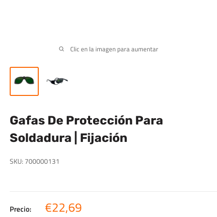
Clic en la imagen para aumentar
Gafas De Protección Para
Soldadura | Fijación
SKU:
700000131
Precio
€22,69
Precio: