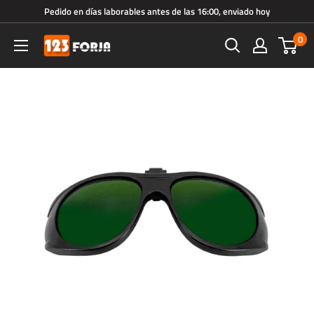
Ir
Pedido en días laborables antes de las 16:00, enviado hoy
directamente
0
123forja.es
al
contenido