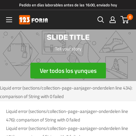
Ir
Pedido en días laborables antes de las 16:00, enviado hoy
directamente
0
123forja.es
al
contenido
SLIDE TITLE
Tell your story
Ver todos los yunques
Liquid error (sections/collection-page-aanjager-onderdelen line 434):
comparison of String with 0 failed
Liquid error (sections/collection-page-aanjager-onderdelen line
476): comparison of String with 0 failed
Liquid error (sections/collection-page-aanjager-onderdelen line