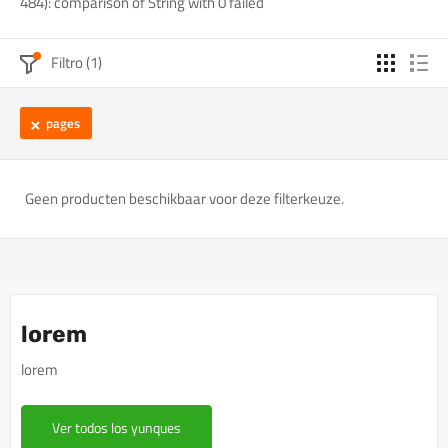
484): comparison of String with 0 failed
Filtro (1)
pages
Geen producten beschikbaar voor deze filterkeuze.
lorem
lorem
Ver todos los yunques