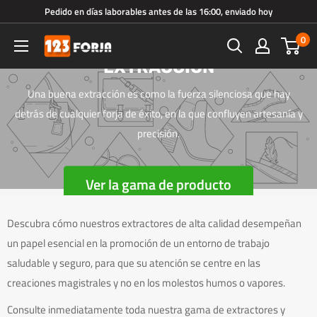
Ir
Pedido en días laborables antes de las 16:00, enviado hoy
directamente
0
123forja.es
al
EXTRACCIÓN
contenido
Una buena extracción es como la fuerza silenciosa que hay
detrás de cualquier forja de éxito, en la que confluyen artesanía y
precisión.
Ver la gama de producto
Descubra cómo nuestros extractores de alta calidad desempeñan
un papel esencial en la promoción de un entorno de trabajo
saludable y seguro, para que su atención se centre en las
creaciones magistrales y no en los molestos humos o vapores.
Consulte inmediatamente toda nuestra gama de extractores y