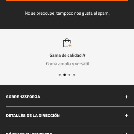
No se preocupe, tampoco nos gusta el spam.
Gama de calidad A
Gama amplia y versátil
SOBRE 123FORJA
123forja tiene años de experiencia en el campo de la forja y la
fundición.
DETALLES DE LA DIRECCIÓN
Industrieweg 156B
También somos conocidos por la alta calidad a un precio