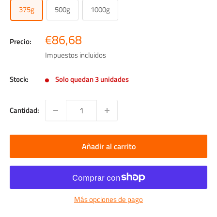
375g
500g
1000g
Precio
€86,68
Precio:
de
Impuestos incluidos
venta
Stock:
Solo quedan 3 unidades
Cantidad:
Añadir al carrito
Más opciones de pago