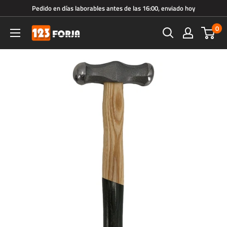
Ir
Pedido en días laborables antes de las 16:00, enviado hoy
directamente
0
123forja.es
al
contenido