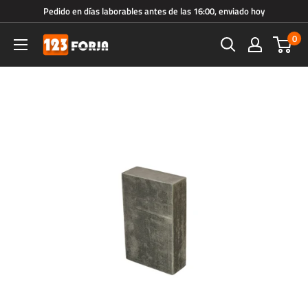
Ir
Pedido en días laborables antes de las 16:00, enviado hoy
directamente
0
123forja.es
al
contenido