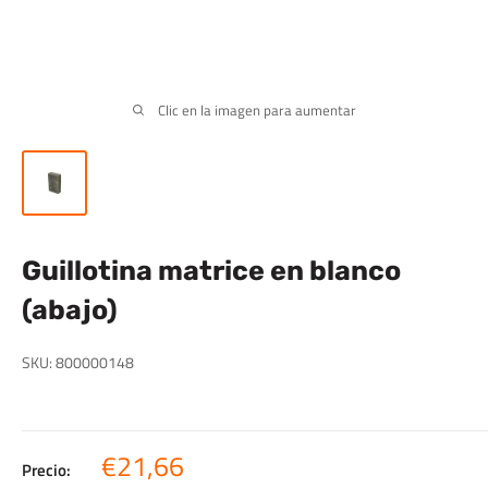
Clic en la imagen para aumentar
Guillotina matrice en blanco
(abajo)
SKU:
800000148
Precio
€21,66
Precio: