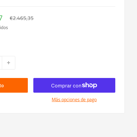
7
Precio
€2.465,35
habitual
idos
to
Más opciones de pago