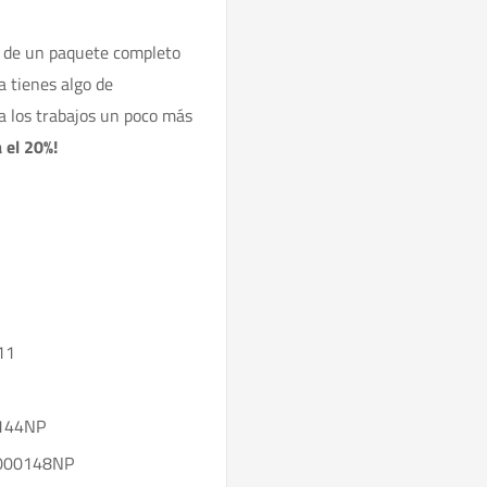
r de un paquete completo
a tienes algo de
 los trabajos un poco más
 el 20%!
11
0144NP
00000148NP