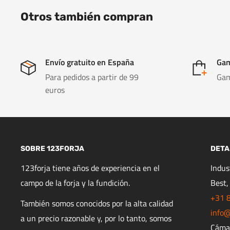
Otros también compran
Envío gratuito en España
Gam
Para pedidos a partir de 99
Gam
euros
SOBRE 123FORJA
DETA
123forja tiene años de experiencia en el
Indu
campo de la forja y la fundición.
Best,
+31 
También somos conocidos por la alta calidad
info@
a un precio razonable y, por lo tanto, somos
Cáma