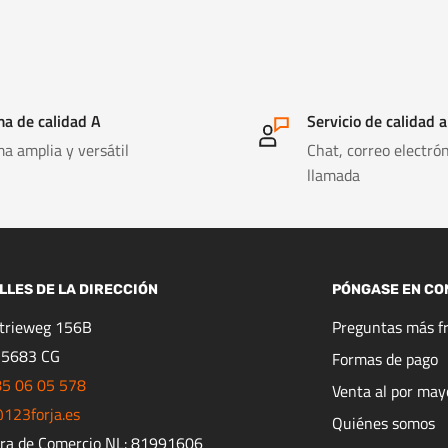
a de calidad A
Servicio de calidad a
a amplia y versátil
Chat, correo electrón
llamada
LLES DE LA DIRECCIÓN
PÓNGASE EN CO
strieweg 156B
Preguntas más f
 5683 CG
Formas de pago
85 06 05 578
Venta al por may
123forja.es
Quiénes somos
ra de Comercio NL: 81991606