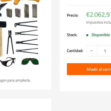
Precio
€2.062,9
Precio:
de
Impuestos inclu
venta
Stock:
Disponible
Cantidad:
Añadir al carri
agen para ampliarla.