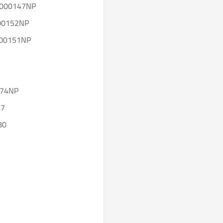
800000147NP
0000152NP
0000151NP
074NP
77
80