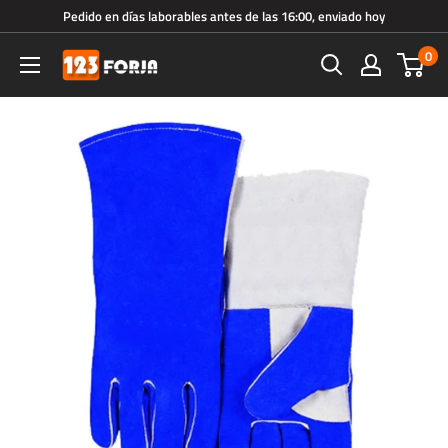
Ir
Pedido en días laborables antes de las 16:00, enviado hoy
directamente
0
123forja.es
al
contenido