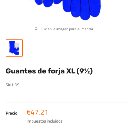
Clic en la imagen para aumentar
Guantes de forja XL (9½)
SKU:
DS
Precio
€47,21
Precio:
de
Impuestos incluidos
venta