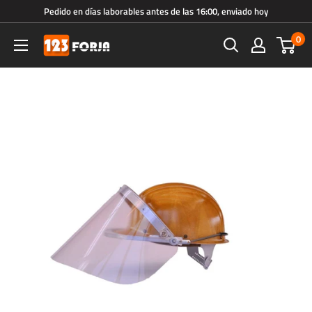
Ir
Pedido en días laborables antes de las 16:00, enviado hoy
directamente
0
123forja.es
al
contenido