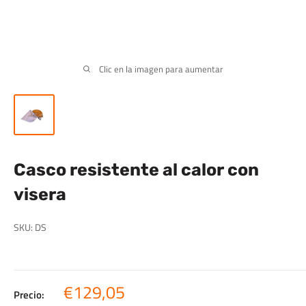
Clic en la imagen para aumentar
Casco resistente al calor con
visera
SKU:
DS
Precio
€129,05
Precio: