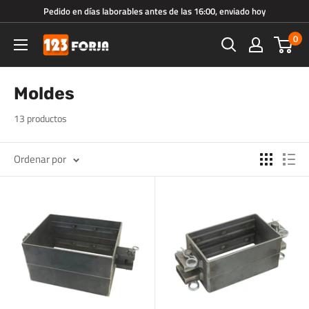
Ir
Pedido en días laborables antes de las 16:00, enviado hoy
directamente
0
123forja.es
al
contenido
Moldes
13 productos
Ordenar por