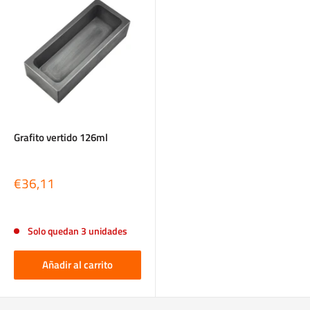
Grafito vertido 126ml
Precio
€36,11
de
venta
Reseñas
Solo quedan 3 unidades
Añadir al carrito