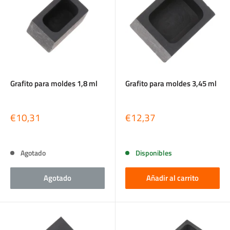
Grafito para moldes 1,8 ml
Grafito para moldes 3,45 ml
Precio
Precio
€10,31
€12,37
de
de
venta
venta
Reseñas
Reseñas
Agotado
Disponibles
Agotado
Añadir al carrito