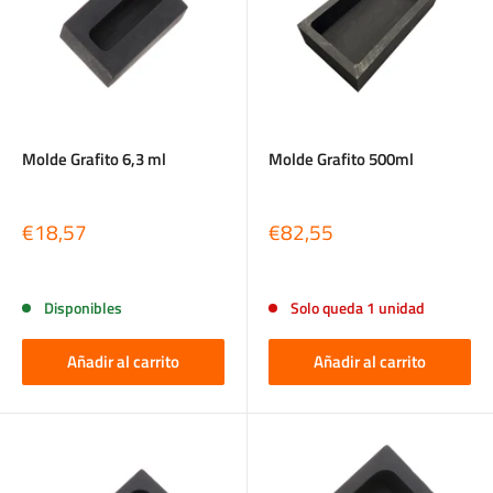
Molde Grafito 6,3 ml
Molde Grafito 500ml
Precio
Precio
€18,57
€82,55
de
de
venta
venta
Reseñas
Reseñas
Disponibles
Solo queda 1 unidad
Añadir al carrito
Añadir al carrito