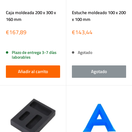
Caja moldeada 200 x 300 x
Estuche moldeado 100 x 200
160 mm
x 100 mm
Precio
Precio
€167,89
€143,44
de
de
venta
venta
Reseñas
Reseñas
Plazo de entrega 3-7 días
Agotado
laborables
Añadir al carrito
Agotado