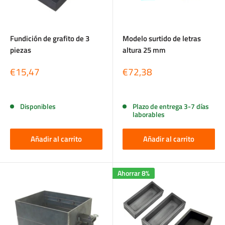
Fundición de grafito de 3
Modelo surtido de letras
piezas
altura 25 mm
Precio
Precio
€15,47
€72,38
de
de
venta
venta
Reseñas
Reseñas
Disponibles
Plazo de entrega 3-7 días
laborables
Añadir al carrito
Añadir al carrito
Ahorrar 8%