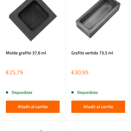
Molde grafito 37,6 ml
Grafito vertido 73,5 ml
Precio
Precio
€25,79
€30,95
de
de
venta
venta
Reseñas
Reseñas
Disponibles
Disponibles
Añadir al carrito
Añadir al carrito