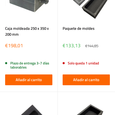
Caja moldeada 250 x 350 x
Paquete de moldes
200 mm
Precio
Precio
€198,01
€133,13
Precio
€144,85
de
de
habitual
venta
venta
Reseñas
Reseñas
Plazo de entrega 3-7 días
Solo queda 1 unidad
laborables
Añadir al carrito
Añadir al carrito