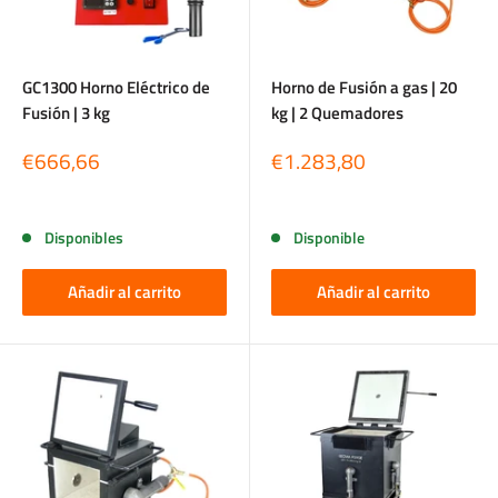
GC1300 Horno Eléctrico de
Horno de Fusión a gas | 20
Fusión | 3 kg
kg | 2 Quemadores
Precio
Precio
€666,66
€1.283,80
de
de
venta
venta
Reseñas
Reseñas
Disponibles
Disponible
Añadir al carrito
Añadir al carrito