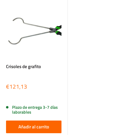
Crisoles de grafito
Precio
€121,13
de
venta
Reseñas
Plazo de entrega 3-7 días
laborables
Añadir al carrito