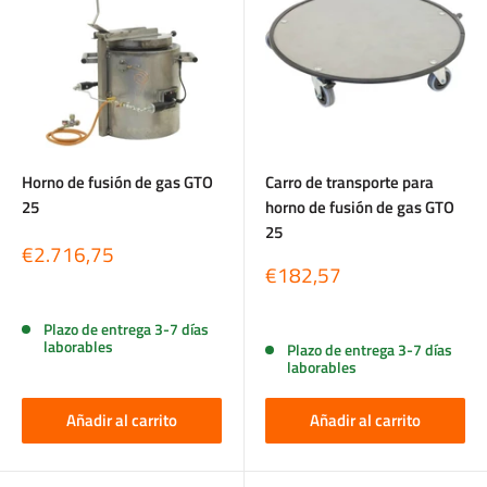
Horno de fusión de gas GTO
Carro de transporte para
25
horno de fusión de gas GTO
25
Precio
€2.716,75
de
Precio
€182,57
venta
de
Reseñas
venta
Reseñas
Plazo de entrega 3-7 días
laborables
Plazo de entrega 3-7 días
laborables
Añadir al carrito
Añadir al carrito