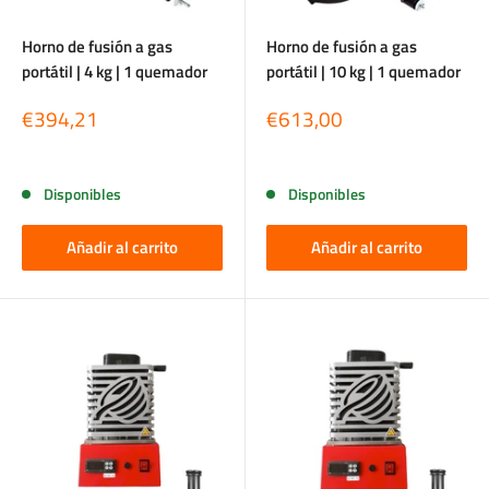
Horno de fusión a gas
Horno de fusión a gas
portátil | 4 kg | 1 quemador
portátil | 10 kg | 1 quemador
Precio
Precio
€394,21
€613,00
de
de
venta
venta
Reseñas
Reseñas
Disponibles
Disponibles
Añadir al carrito
Añadir al carrito