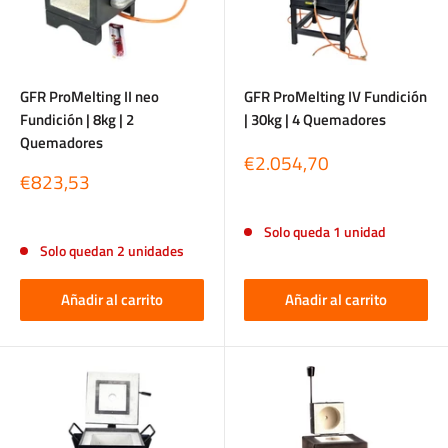
GFR ProMelting II neo
GFR ProMelting IV Fundición
Fundición | 8kg | 2
| 30kg | 4 Quemadores
Quemadores
Precio
€2.054,70
Precio
de
€823,53
de
venta
Reseñas
venta
Reseñas
Solo queda 1 unidad
Solo quedan 2 unidades
Añadir al carrito
Añadir al carrito