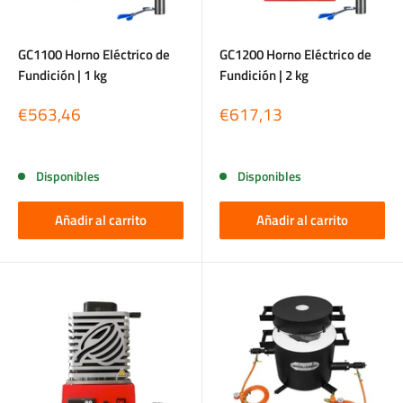
GC1100 Horno Eléctrico de
GC1200 Horno Eléctrico de
Fundición | 1 kg
Fundición | 2 kg
Precio
Precio
€563,46
€617,13
de
de
venta
venta
Reseñas
Reseñas
Disponibles
Disponibles
Añadir al carrito
Añadir al carrito