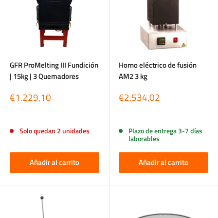
GFR ProMelting III Fundición
Horno eléctrico de fusión
| 15kg | 3 Quemadores
AM2 3 kg
Precio
Precio
€1.229,10
€2.534,02
de
de
venta
venta
Reseñas
Reseñas
Solo quedan 2 unidades
Plazo de entrega 3-7 días
laborables
Añadir al carrito
Añadir al carrito