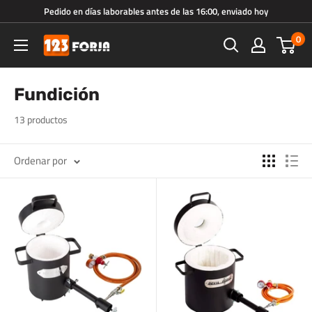
Ir
Pedido en días laborables antes de las 16:00, enviado hoy
directamente
0
123forja.es
al
contenido
Fundición
13 productos
Ordenar por