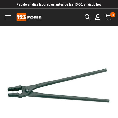
Ir
Pedido en días laborables antes de las 16:00, enviado hoy
directamente
0
123forja.es
al
contenido