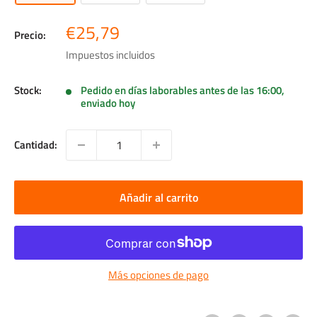
Precio
€25,79
Precio:
de
Impuestos incluidos
venta
Stock:
Pedido en días laborables antes de las 16:00,
enviado hoy
Cantidad:
Añadir al carrito
Más opciones de pago