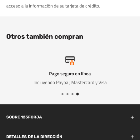
acceso a la información de su tarjeta de crédito.
Otros también compran
Pago seguro en línea
Incluyendo Paypal, Mastercard y Visa
SOBRE 123FORJA
123forja tiene años de experiencia en el campo de la forja y la
fundición.
DETALLES DE LA DIRECCIÓN