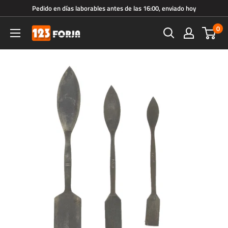
Ir
Pedido en días laborables antes de las 16:00, enviado hoy
directamente
0
123forja.es
al
contenido