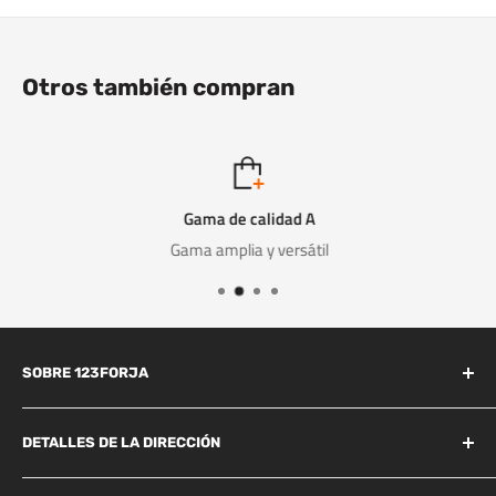
Otros también compran
Gama de calidad A
Gama amplia y versátil
SOBRE 123FORJA
123forja tiene años de experiencia en el campo de la forja y la
fundición.
DETALLES DE LA DIRECCIÓN
Industrieweg 156B
También somos conocidos por la alta calidad a un precio