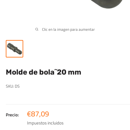
Clic en la imagen para aumentar
Molde de bola˜20 mm
SKU:
DS
Precio
€87,09
Precio:
de
Impuestos incluidos
venta