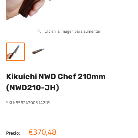
Clic en la imagen para aumentar
Kikuichi NWD Chef 210mm
(NWD210-JH)
SKU:
858243005142DS
Precio
€370,48
Precio: