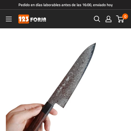
Ir
Pedido en días laborables antes de las 16:00, enviado hoy
directamente
0
123forja.es
al
contenido