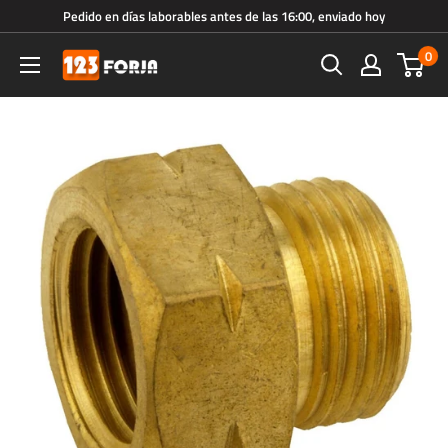
Ir
Pedido en días laborables antes de las 16:00, enviado hoy
directamente
0
123forja.es
al
contenido