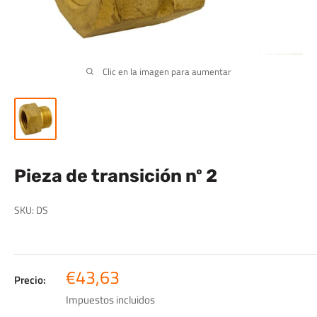
Clic en la imagen para aumentar
Pieza de transición nº 2
SKU:
DS
Precio
€43,63
Precio:
de
Impuestos incluidos
venta