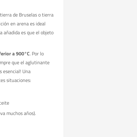
ierra de Bruselas o tierra
ición en arena es ideal
a añadida es que el objeto
ferior a 900°C
. Por lo
iempre que el aglutinante
s esencial! Una
es situaciones:
ceite
eva muchos años).
?