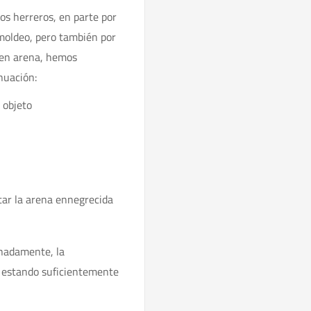
os herreros, en parte por
 moldeo, pero también por
n en arena, hemos
nuación:
 objeto
itar la arena ennegrecida
nadamente, la
ga estando suficientemente