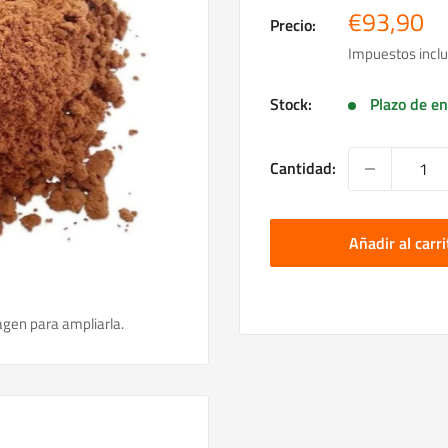
Precio
€93,90
Precio:
de
Impuestos inclu
venta
Stock:
Plazo de en
Cantidad:
Añadir al carri
agen para ampliarla.