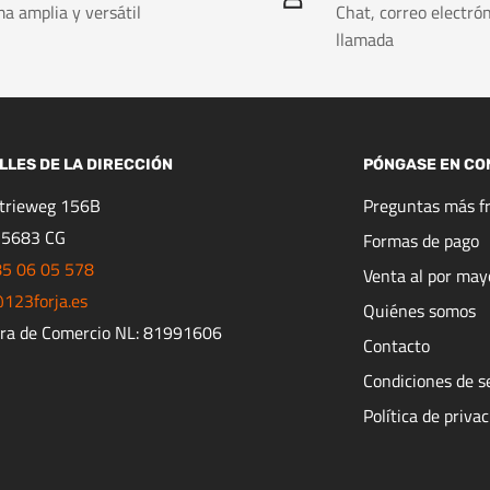
a amplia y versátil
Chat, correo electrón
llamada
LLES DE LA DIRECCIÓN
PÓNGASE EN CO
strieweg 156B
Preguntas más f
 5683 CG
Formas de pago
85 06 05 578
Venta al por may
123forja.es
Quiénes somos
ra de Comercio NL: 81991606
Contacto
Condiciones de s
Política de priva