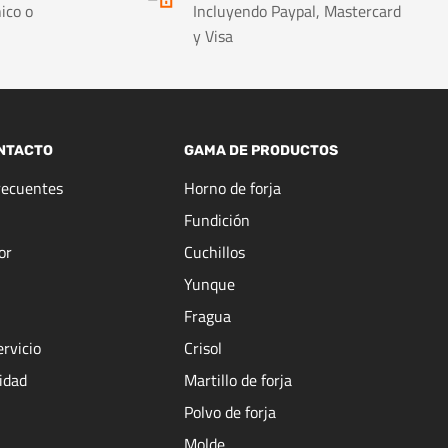
ico o
Incluyendo Paypal, Mastercard
y Visa
NTACTO
GAMA DE PRODUCTOS
recuentes
Horno de forja
Fundición
or
Cuchillos
Yunque
Fragua
ervicio
Crisol
cidad
Martillo de forja
Polvo de forja
Molde