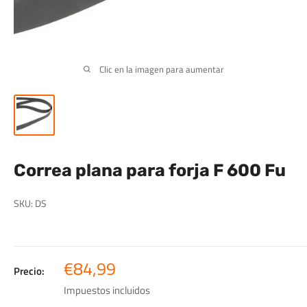
Clic en la imagen para aumentar
Correa plana para forja F 600 Fu
SKU:
DS
Precio
€84,99
Precio:
de
Impuestos incluidos
venta