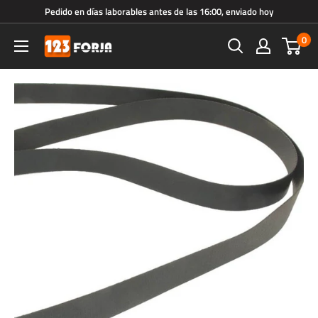
Ir
Pedido en días laborables antes de las 16:00, enviado hoy
directamente
0
123forja.es
al
contenido