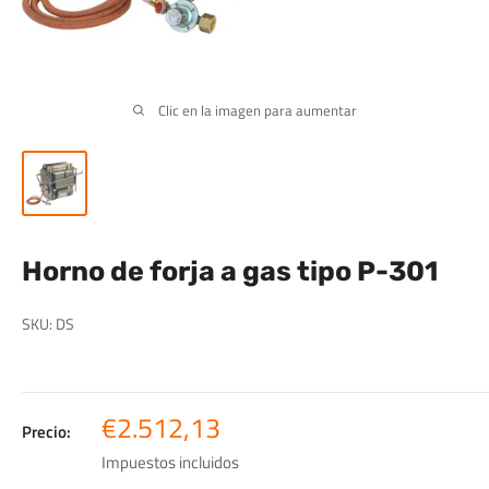
Clic en la imagen para aumentar
Horno de forja a gas tipo P-301
SKU:
DS
Precio
€2.512,13
Precio:
de
Impuestos incluidos
venta