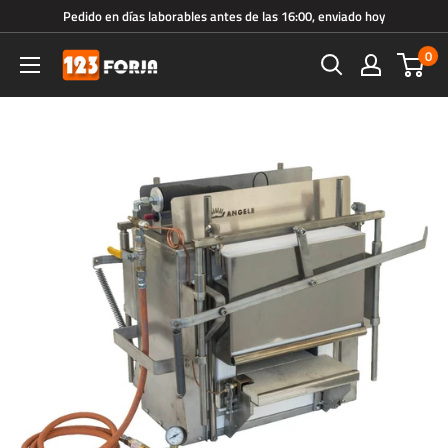
Ir
Pedido en días laborables antes de las 16:00, enviado hoy
directamente
0
123forja.es
al
contenido